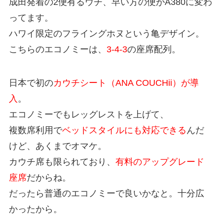
成田発着の2便有るウチ、早い方の便がA380に変わ
ってます。
ハワイ限定のフライングホヌという亀デザイン。
こちらのエコノミーは、
3-4-3
の座席配列。
日本で初の
カウチシート（ANA COUCHii）が導
入
。
エコノミーでもレッグレストを上げて、
複数席利用で
ベッドスタイルにも対応できる
んだ
けど、あくまでオマケ。
カウチ席も限られており、
有料のアップグレード
座席
だからね。
だったら普通のエコノミーで良いかなと。十分広
かったから。