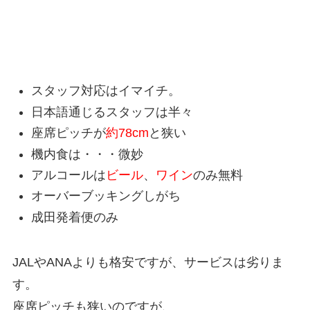
UAのデメリット
スタッフ対応はイマイチ。
日本語通じるスタッフは半々
座席ピッチが
約78cm
と狭い
機内食は・・・微妙
アルコールは
ビール
、
ワイン
のみ無料
オーバーブッキングしがち
成田発着便のみ
JALやANAよりも格安ですが、サービスは劣りま
す。
座席ピッチも狭いのですが、