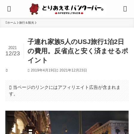
ホーム
旅行＆観光
子連れ家族5人のUSJ旅行1泊2日
2021
の費用。反省点と安く済ませるポ
12/23
イント
2019年4月19日
2021年12月23日
旅行＆観光
当ページのリンクにはアフィリエイト広告が含まれま
す。