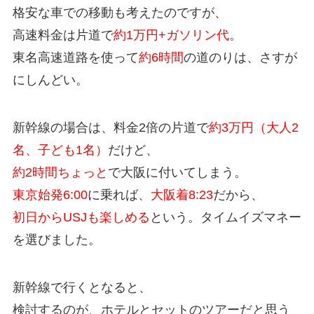
格安な車での移動も考えたのですが、
高速料金は片道で
約1万円+ガソリン代
。
東名高速道路を使って
約6時間
の道のりは、さすが
にしんどい。
新幹線の場合は、料金2倍の片道で
約3万円（大人2
名、子ども1名）
だけど、
約2時間ちょっと
で大阪に付いてしまう。
東京始発6:00
に乗れば、
大阪着8:23
だから、
初日からUSJも楽しめる
という。タイムイズマネー
を選びました。
新幹線で行くとなると、
検討するのが、ホテルとセットのツアーだと思う