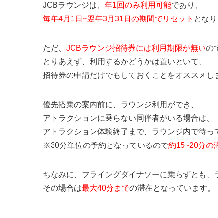
JCBラウンジは、
年1回のみ利用可能
であり、
毎年4月1日~翌年3月31日の期間でリセット
となり
ただ、
JCBラウンジ招待券には利用期限が無い
の
とりあえず、利用するかどうかは置いといて、
招待券の申請だけでもしておくことをオススメし
優先搭乗の案内前に、ラウンジ利用ができ、
アトラクションに乗らない同伴者がいる場合は、
アトラクション体験終了まで、ラウンジ内で待っ
※30分単位の予約となっているので
約15~20分の
ちなみに、フライングダイナソーに乗らずとも、
その場合は
最大40分まで
の滞在となっています。