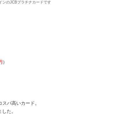
インのJCBプラチナカードです
円
）
コスパ高いカード。
ました。