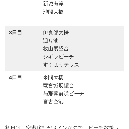
新城海岸
池間大橋
3日目
伊良部大橋
通り池
牧山展望台
シギラビーチ
すくばりテラス
4日目
来間大橋
竜宮城展望台
与那覇前浜ビーチ
宮古空港
初日は、空港移動がメインなので、ビーチ散策→