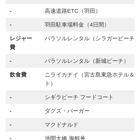
-
高速道路ETC（羽田）
-
羽田駐車場料金（4日間）
レジャー
パラソルレンタル（シラガービーチ×
費
-
パラソルレンタル（新城ビーチ）
飲食費
ニライカナイ（宮古島東急ホテル＆
ト）
-
シギラビーチ フードコート
-
ダグズ・バーガー
-
マクドナルド
-
池間大橋 海鮮丼