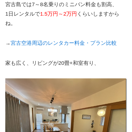
宮古島では7～8名乗りのミニバン料金も割高、
1日レンタルで
1.5万円～2万円
くらいしますから
ね。
→
宮古空港周辺のレンタカー料金・プラン比較
家も広く、リビングが20畳+和室有り、