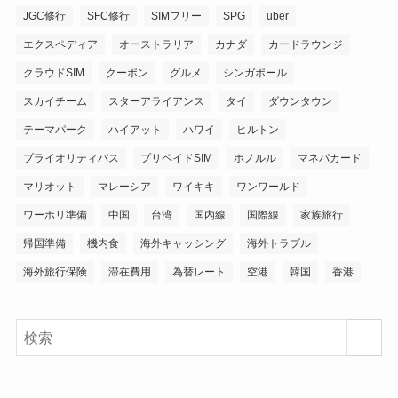
JGC修行
SFC修行
SIMフリー
SPG
uber
エクスペディア
オーストラリア
カナダ
カードラウンジ
クラウドSIM
クーポン
グルメ
シンガポール
スカイチーム
スターアライアンス
タイ
ダウンタウン
テーマパーク
ハイアット
ハワイ
ヒルトン
プライオリティパス
プリペイドSIM
ホノルル
マネパカード
マリオット
マレーシア
ワイキキ
ワンワールド
ワーホリ準備
中国
台湾
国内線
国際線
家族旅行
帰国準備
機内食
海外キャッシング
海外トラブル
海外旅行保険
滞在費用
為替レート
空港
韓国
香港