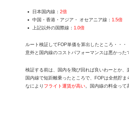
日本国内線：
2倍
中国・香港・アジア・ オセアニア線：
1.5倍
上記以外の国際線：
1.0倍
ルート検証してFOP単価を算出したところ・・・
意外と国内線のコストパフォーマンスは悪かった
検証する前は、国内を飛び回れば良いわーとか、
国内線で短距離乗ったところで、FOPは全然貯ま
なにより
フライト運賃が高い
。国内線の料金って
JAL国内線 最安値でFOP単価を比較
区間
最安値
換算率
運