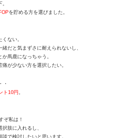
下。
0FOP
を貯める方を選びました。
たくない。
一緒だと気まずさに耐えられないし、
とか馬鹿になっちゃう。
苦痛が少ない方を選択したい。
・・
ント10円
。
出すぞ私は！
選択肢に入れるし、
相談で検討したいと思います。