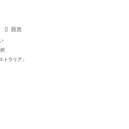
目次
い
一択
ーストラリア」