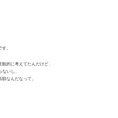
です。
楽観的に考えてたんだけど、
らないし、
高額なんだなって。
賃カテゴリー
搭乗ボ
FOP片道
FOP単価