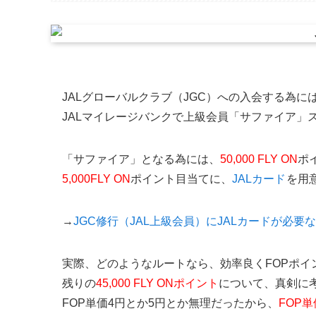
JALグローバルクラブ（JGC）への入会する為に
JALマイレージバンクで上級会員「サファイア」
「サファイア」となる為には、
50,000 FLY ON
ポ
5,000FLY ON
ポイント目当てに、
JALカード
を用
→
JGC修行（JAL上級会員）にJALカードが必要
実際、どのようなルートなら、効率良くFOPポイ
残りの
45,000 FLY ONポイント
について、真剣に
FOP単価4円とか5円とか無理だったから、
FOP単