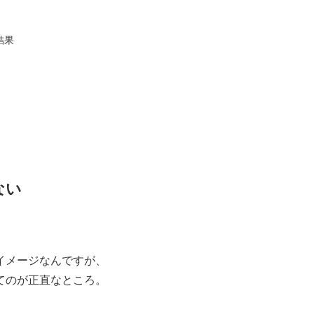
結果
ない
イメージなんですが、
てのが正直なところ。