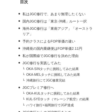
目次
ブ
私はJGC修行で、あまり無理したくない
国内JGC修行は「東京-沖縄」ルート一択
海外JGC修行は「東南アジア」「オーストラ
リア」
予約クラスによるFOP単価の違い
沖縄発の国内乗継便はFOP単価2.11円
私が国際線でJGC修行を決めた理由
JGC修行を実践してみた
OKA-SINタッチに挑戦してみた結果
OKA-MELタッチに挑戦してみた結果
沖縄旅行にてJGC修業完結
JGCプレミア修行へ
OKA-KULタッチに挑戦してみた結果
KUL-SYDタッチ（マレーシア航空）の結果
ハワイ旅行+福岡旅行でJGP達成