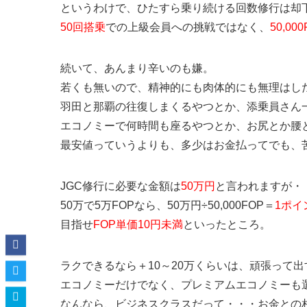
というわけで、ひたすら乗り続ける回数修行は却
50回搭乗
での上級会員への挑戦ではなく、
50,00
続いて、あんまり辛いのも嫌。
若くも無いので、精神的にも肉体的にも無理はし
羽田と那覇の往復しまくるやつとか、添乗員さん
エコノミーで何時間も座るやつとか、お尻とか腰
最安値っていうよりも、多少はお金払ってでも、
JGC修行に必要な金額は
50万円
と言われますが・
50万で5万FOPなら、50万円÷50,000FOP＝
1ポイ
目指せ
FOP単価10円未満
といったところ。
ラクできるなら＋10～20万くらいは、頑張って
エコノミーだけでなく、プレミアムエコノミーも
なんなら、ビジネスクラスだって・・・お金との