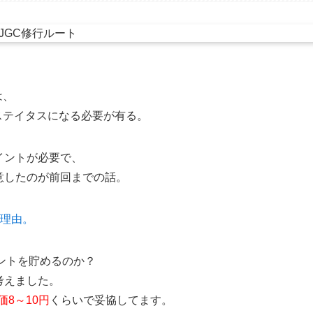
は、
ステイタスになる必要が有る。
イントが必要で、
意したのが前回までの話。
な理由。
ントを貯めるのか？
考えました。
価8～10円
くらいで妥協してます。