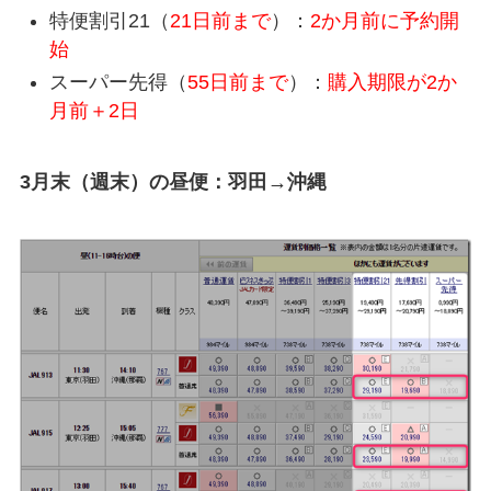
特便割引21（
21日前まで
）：
2か月前に予約開
始
スーパー先得（
55日前まで
）：
購入期限が2か
月前＋2日
3月末（週末）の昼便：羽田→沖縄