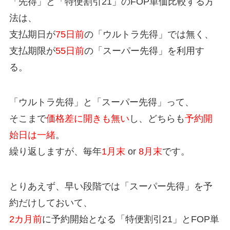
「先得」と「特便割引21」のFOP単価比較する方
法は、
支払期日が
75日前
の「ウルトラ先得」では無く、
支払期限が
55日前
の「スーパー先得」を利用す
る。
「ウルトラ先得」と「スーパー先得」って、
そこまで
価格差に開きも無い
し、どちらも
予約開
始日は一緒
。
繰り返しますが、毎年
1月末
or
8月末
です。
とりあえず、早い段階では「スーパー先得」を予
約だけしておいて、
2カ月前
に予約開始となる「特便割引21」とFOP単