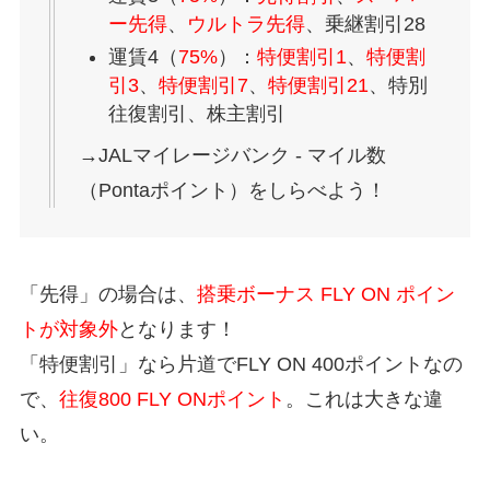
ー先得
、
ウルトラ先得
、乗継割引28
運賃4（
75%
）：
特便割引1
、
特便割
引3
、
特便割引7
、
特便割引21
、特別
往復割引、株主割引
→JALマイレージバンク - マイル数
（Pontaポイント）をしらべよう！
「先得」の場合は、
搭乗ボーナス FLY ON ポイン
トが対象外
となります！
「特便割引」なら片道でFLY ON 400ポイントなの
で、
往復800 FLY ONポイント
。これは大きな違
い。