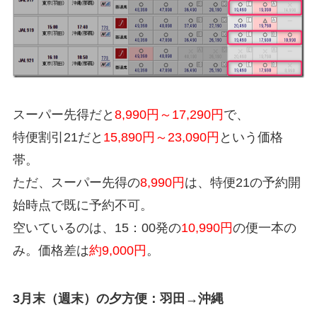
スーパー先得だと
8,990円～17,290円
で、
特便割引21だと
15,890円～23,090円
という価格
帯。
ただ、スーパー先得の
8,990円
は、特便21の予約開
始時点で既に予約不可。
空いているのは、15：00発の
10,990円
の便一本の
み。価格差は
約9,000円
。
3月末（週末）の夕方便：羽田→沖縄