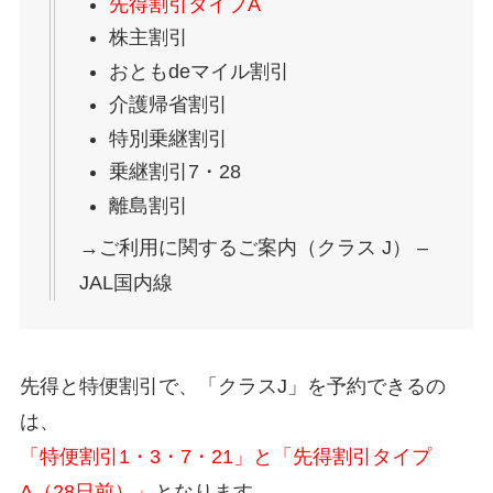
先得割引タイプA
株主割引
おともdeマイル割引
介護帰省割引
特別乗継割引
乗継割引7・28
離島割引
→ご利用に関するご案内（クラス J） –
JAL国内線
先得と特便割引で、「クラスJ」を予約できるの
は、
「特便割引1・3・7・21」と「先得割引タイプ
A（28日前）」
となります。