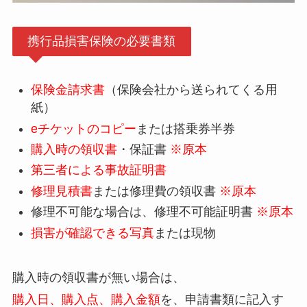
携行品損害保険の必要書類
保険金請求書
（保険会社から送られてくる用
紙）
eチケットのコピー
または搭乗券半券
購入時の領収書
・保証書
※原本
第三者による事故証明書
修理見積書
または修理費の領収書
※原本
修理不可能な場合は、修理不可能証明書
※原本
損害が確認できる写真
または現物
購入時の領収書が無い場合は、
購入日、購入点、購入金額
を、申請書類に記入す