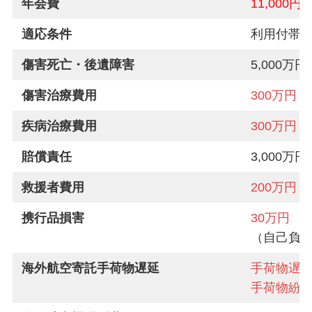
年会費
11,000円
適応条件
利用付帯
傷害死亡・後遺障害
5,000万円
傷害治療費用
300万円
疾病治療費用
300万円
賠償責任
3,000万円
救援者費用
200万円
携行品損害
30万円
（自己負担3
海外航空寄託手荷物遅延
手荷物遅延
手荷物紛失