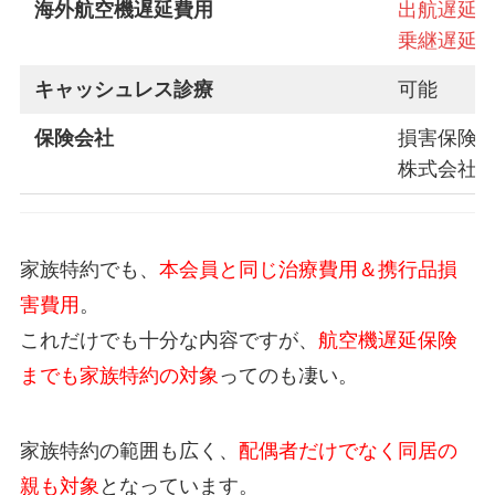
海外航空機遅延費用
出航遅延3
乗継遅延3
キャッシュレス診療
可能
保険会社
損害保険
株式会社
家族特約でも、
本会員と同じ治療費用＆携行品損
害費用
。
これだけでも十分な内容ですが、
航空機遅延保険
までも家族特約の対象
ってのも凄い。
家族特約の範囲も広く、
配偶者だけでなく同居の
親も対象
となっています。