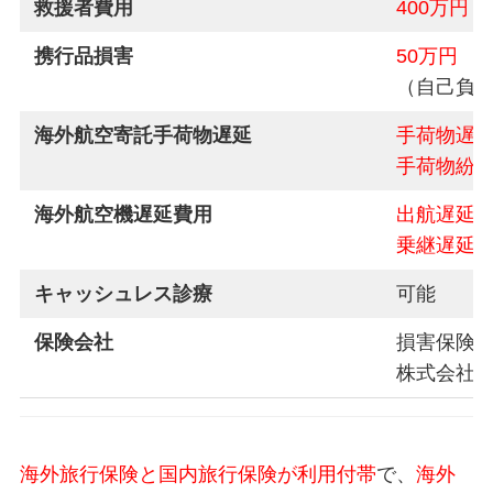
救援者費用
400万円
携行品損害
50万円
（自己負担3
海外航空寄託手荷物遅延
手荷物遅延
手荷物紛失
海外航空機遅延費用
出航遅延2
乗継遅延2
キャッシュレス診療
可能
保険会社
損害保険
株式会社
海外旅行保険と国内旅行保険が利用付帯
で、
海外