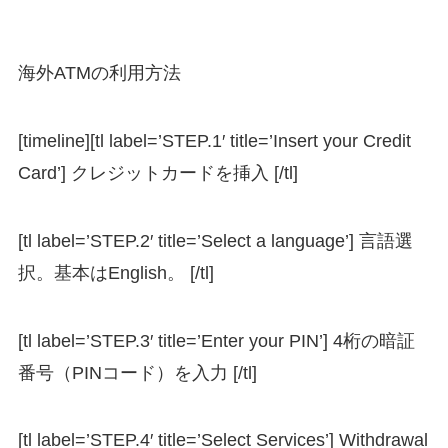
海外ATMの利用方法
[timeline][tl label=’STEP.1′ title=’Insert your Credit
Card’] クレジットカードを挿入 [/tl]
[tl label=’STEP.2′ title=’Select a language’] 言語選
択。基本はEnglish。 [/tl]
[tl label=’STEP.3′ title=’Enter your PIN’] 4桁の暗証
番号（PINコード）を入力 [/tl]
[tl label=’STEP.4′ title=’Select Services’] Withdrawal