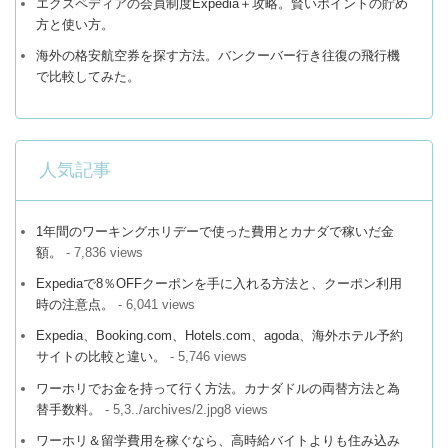
エクスペディアの会員制度Expedia＋攻略。賢いポイントの貯め
方と使い方。
海外の格安航空券を探す方法。バンクーバー行き往復の飛行機
で比較してみた。
人気記事
1年間のワーキングホリデーで使った費用とカナダで稼いだ金
額。
- 7,836 views
Expediaで8％OFFクーポンを手に入れる方法と、クーポン利用
時の注意点。
- 6,041 views
Expedia、Booking.com、Hotels.com、agoda、海外ホテル予約
サイトの比較と違い。
- 5,746 views
ワーホリでお金を持って行く方法。カナダドルの両替方法と為
替手数料。
- 5,3../archives/2.jpg8 views
ワーホリ＆留学費用を稼ぐなら、高時給バイトよりも住み込み