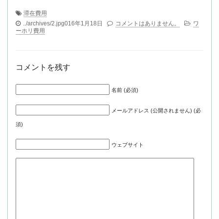
滞在費用
../archives/2.jpg016年1月18日
コメントはありません。
ワ
ーホリ費用
コメントを残す
名前 (必須)
メールアドレス (公開されません) (必
須)
ウェブサイト