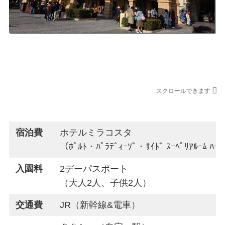
3月末ディズニー旅行費用
スクロールできます
利用先
宿泊費
ホテルミラコスタ
（ﾎﾟﾙﾄ・ﾊﾟﾗﾃﾞｨｰｿﾞ・ｻｲﾄﾞ ｽｰﾍﾟﾘｱﾙｰﾑ ﾊｰ
入園料
2デーパスポート
（大人2人、子供2人）
交通費
JR（新幹線&電車）