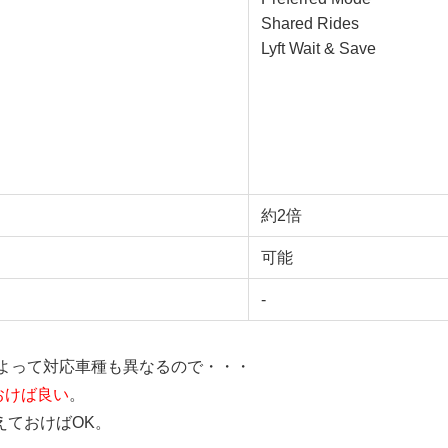
Shared Rides
Lyft Wait & Save
約2倍
可能
-
によって対応車種も異なるので・・・
ておけば良い
。
）を抑えておけばOK。