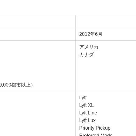
Lyft
2012年6月
アメリカ
カナダ
0,000都市以上）
Lyft
Lyft XL
Lyft Line
Lyft Lux
Priority Pickup
Preferred Mode