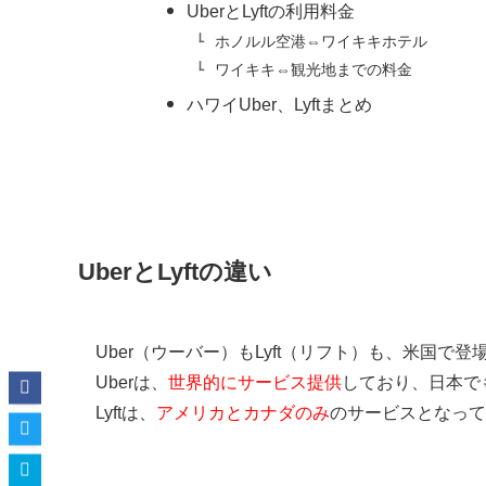
UberとLyftの利用料金
ホノルル空港⇔ワイキキホテル
ワイキキ⇔観光地までの料金
ハワイUber、Lyftまとめ
UberとLyftの違い
Uber（ウーバー）もLyft（リフト）も、米国で
Uberは、
世界的にサービス提供
しており、日本で
Lyftは、
アメリカとカナダのみ
のサービスとなって
UberとLyftの違い