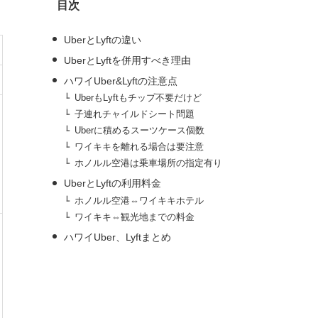
目次
ブ
UberとLyftの違い
UberとLyftを併用すべき理由
ハワイUber&Lyftの注意点
UberもLyftもチップ不要だけど
子連れチャイルドシート問題
Uberに積めるスーツケース個数
ワイキキを離れる場合は要注意
ホノルル空港は乗車場所の指定有り
UberとLyftの利用料金
ホノルル空港⇔ワイキキホテル
ワイキキ⇔観光地までの料金
ハワイUber、Lyftまとめ