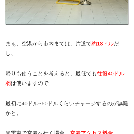
まぁ、空港から市内までは、片道で
約18ドル
だ
し、
帰りも使うことを考えると、最低でも
往復40ドル
弱
は使いますので、
最初に40ドル~50ドルくらいチャージするのが無難
かと。
※電車で空港へ行く場合、
空港アクセス料金