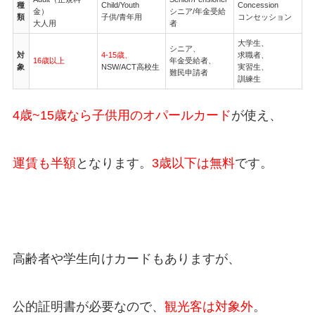
種
Child/Youth
Concession
金）
シニア/年金受給
類
子供/青年用
コンセッション
大人用
者
大学生、
シニア、
対
4-15歳、
求職者、
16歳以上
年金受給者、
象
NSW/ACT高校生
実習生、
難民申請者
訓練生
4歳~15歳なら子供用のオパールカード
が使え、
運賃も半額
となります。
3歳以下は無料
です。
高齢者や学生向けカードもありますが、
公的証明書が必要なので、
観光客は対象外
。