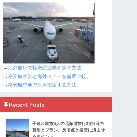
→
海外旅行で格安航空券を探す方法。
→
格安航空券と海外ツアーを徹底比較。
→
格安航空券で座席指定する方法。
Recent Posts
子連れ家族5人の北海道旅行3泊4日の
費用とプラン。反省点と格安に済ませ
るポイント。