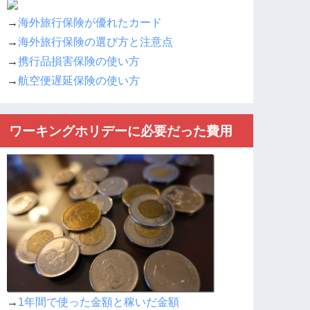
→
海外旅行保険が優れたカード
→
海外旅行保険の選び方と注意点
→
携行品損害保険の使い方
→
航空便遅延保険の使い方
ワーキングホリデーに必要だった費用
→
1年間で使った金額と稼いだ金額