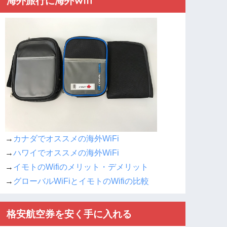
海外旅行に海外Wifi
→
カナダでオススメの海外WiFi
→
ハワイでオススメの海外WiFi
→
イモトのWifiのメリット・デメリット
→
グローバルWiFiとイモトのWifiの比較
格安航空券を安く手に入れる