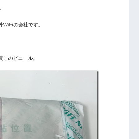
。
WiFiの会社です。
度このビニール。