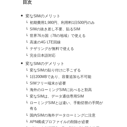
目次
ブ
変なSIMのメリット
初期費用1,980円、利用料1日500円のみ
SIMの抜き差し不要、貼るSIM
世界76カ国（78の地域）で使える
高速の4G LTE回線
テザリングが無料で使える
完全日本語対応
変なSIMのデメリット
変なSIMの貼り付けに手こずる
1日200MBであり、容量追加も不可能
SIMフリー端末が必要
海外のローミングSIMに比べると割高
変なSIMは、データ通信専用SIM
ローミングSIMとは違い、手動切替の手間が
有る
国内SIMの海外データローミングに注意
APN構成プロファイルの削除が必要