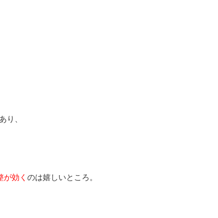
であり、
整が効く
のは嬉しいところ。