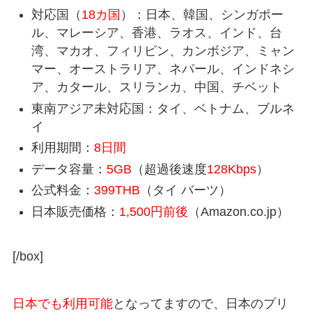
対応国（
18カ国
）：日本、韓国、シンガポー
ル、マレーシア、香港、ラオス、インド、台
湾、マカオ、フィリピン、カンボジア、ミャン
マー、オーストラリア、ネパール、インドネシ
ア、カタール、スリランカ、中国、チベット
東南アジア未対応国：タイ、ベトナム、ブルネ
イ
利用期間：
8日間
データ容量：
5GB
（超過後速度
128Kbps
）
公式料金：
399THB
（タイ バーツ）
日本販売価格：
1,500円前後
（Amazon.co.jp）
[/box]
日本でも利用可能
となってますので、日本のプリ