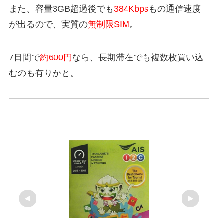
また、容量3GB超過後でも
384Kbps
もの通信速度
が出るので、実質の
無制限SIM
。
7日間で
約600円
なら、長期滞在でも複数枚買い込
むのも有りかと。