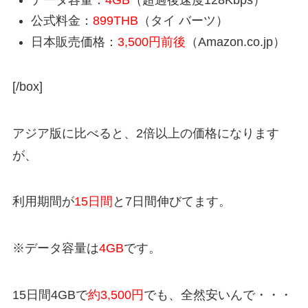
公式料金：
899THB
（タイ バーツ）
日本販売価格：
3,500円前後
（Amazon.co.jp）
[/box]
アジア版に比べると、2倍以上の価格になります
が、
利用期間が
15日間
と7日間伸びてます。
※データ容量は
4GB
です。
15日間4GBで
約3,500円
でも、全然安いんで・・・