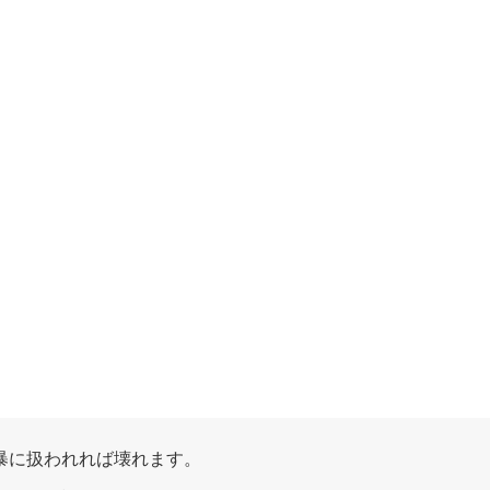
。
。
暴に扱われれば壊れます。