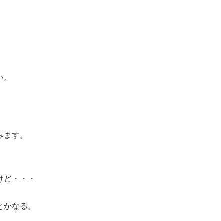
い。
、
みます。
けど・・・
とかなる。