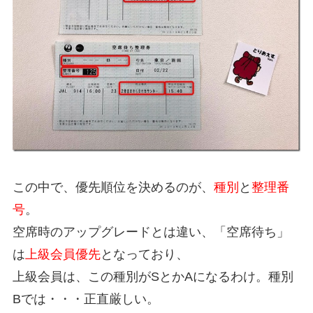
この中で、優先順位を決めるのが、
種別
と
整理番
号
。
空席時のアップグレードとは違い、「空席待ち」
は
上級会員優先
となっており、
上級会員は、この種別がSとかAになるわけ。種別
Bでは・・・正直厳しい。