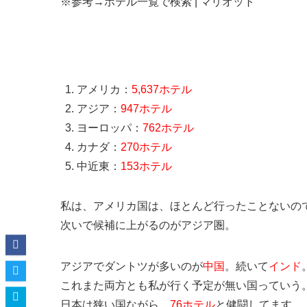
※参考→ホテル一覧で検索 | マリオット
ホテル数 国別ランキング（全8,297ホテル）
アメリカ：
5,637ホテル
アジア：
947ホテル
ヨーロッパ：
762ホテル
カナダ：
270ホテル
中近東：
153ホテル
私は、アメリカ国は、ほとんど行ったことないの
次いで候補に上がるのがアジア圏。
アジアでダントツが多いのが
中国
。続いて
インド
これまた両方とも私が行く予定が無い国っていう
日本は狭い国ながら、
76ホテル
と健闘してます。