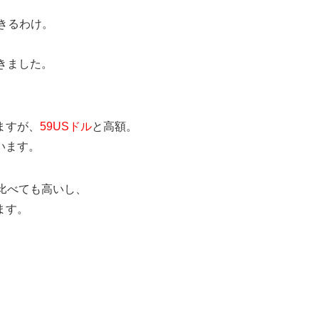
きるわけ。
きました。
ますが、
59USドル
と高額。
ています。
比べても高いし、
ます。