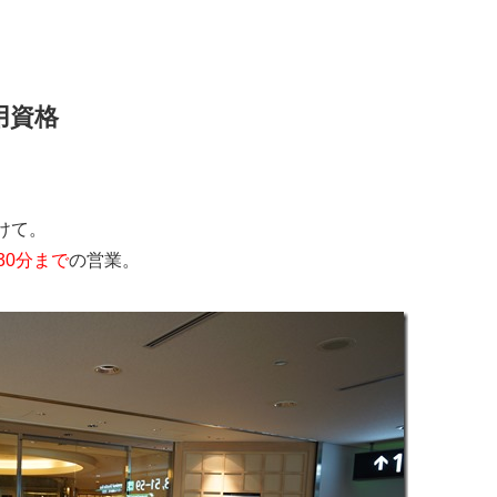
用資格
けて。
30分まで
の営業。