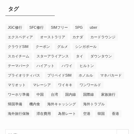
タグ
JGC修行
SFC修行
SIMフリー
SPG
uber
エクスペディア
オーストラリア
カナダ
カードラウンジ
クラウドSIM
クーポン
グルメ
シンガポール
スカイチーム
スターアライアンス
タイ
ダウンタウン
テーマパーク
ハイアット
ハワイ
ヒルトン
プライオリティパス
プリペイドSIM
ホノルル
マネパカード
マリオット
マレーシア
ワイキキ
ワンワールド
ワーホリ準備
中国
台湾
国内線
国際線
家族旅行
帰国準備
機内食
海外キャッシング
海外トラブル
海外旅行保険
滞在費用
為替レート
空港
韓国
香港