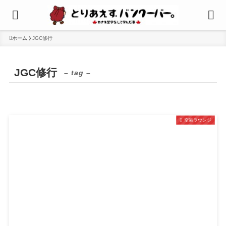
ホーム
JGC修行
JGC修行
– tag –
空港ラウンジ