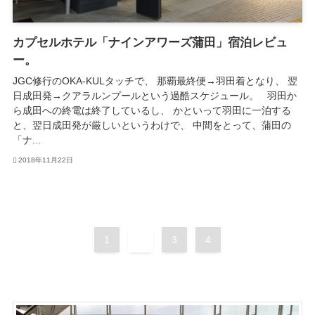
カプセルホテル「ナインアワーズ蒲田」宿泊レビュ
ー。
JGC修行のOKA-KULタッチで、 那覇最終便→羽田着となり、 翌
日成田発→クアラルンプールという過酷スケジュール。 羽田か
ら成田への終電は終了しているし、 かといって羽田に一泊する
と、翌日成田発が厳しいというわけで、 中間をとって、蒲田の
「ナ...
2018年11月22日
1
2
3
4