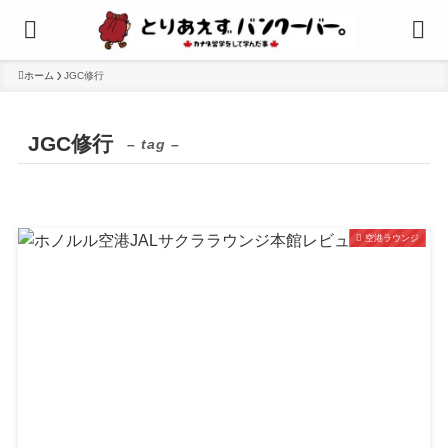
ホーム
JGC修行
JGC修行
– tag –
空港ラウンジ