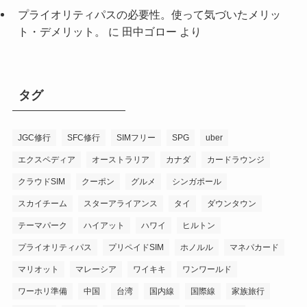
プライオリティパスの必要性。使って気づいたメリッ
ト・デメリット。
に
田中ゴロー
より
タグ
JGC修行
SFC修行
SIMフリー
SPG
uber
エクスペディア
オーストラリア
カナダ
カードラウンジ
クラウドSIM
クーポン
グルメ
シンガポール
スカイチーム
スターアライアンス
タイ
ダウンタウン
テーマパーク
ハイアット
ハワイ
ヒルトン
プライオリティパス
プリペイドSIM
ホノルル
マネパカード
マリオット
マレーシア
ワイキキ
ワンワールド
ワーホリ準備
中国
台湾
国内線
国際線
家族旅行