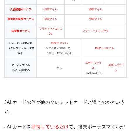
入会搭乗ボーナス
1000マイル
5000マイル
毎年初回搭乗ボーナス
1000マイル
2000マイル
フライトマイル＋1
搭乗毎ボーナス
フライトマイル＋25％
0％
ショッピングマイル
200円1マイル
（クレジットカード決
※年会費＋3000円で、
100円＝1マイル
済）
100円＝1マイルも可
100円＝1マイ
アドオンマイル
100円＝2マイ
無し
ル
※JAL利用のみ
ル
※AMEXのみ
JALカードの何が他のクレジットカードと違うのかという
と、
JALカードを
所持しているだけ
で、搭乗ボーナスマイルが