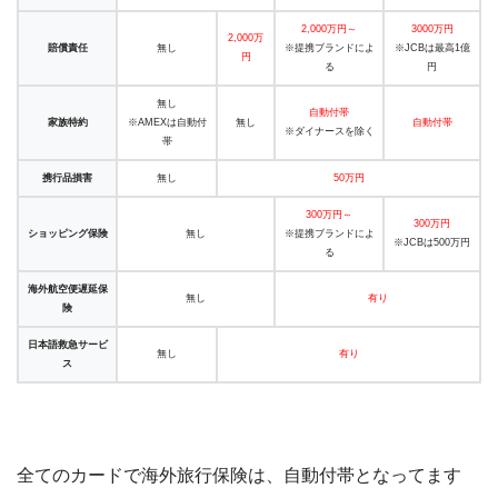
2,000万円～
3000万円
2,000万
賠償責任
無し
※提携ブランドによ
※JCBは最高1億
円
る
円
無し
自動付帯
家族特約
※AMEXは自動付
無し
自動付帯
※ダイナースを除く
帯
携行品損害
無し
50万円
300万円～
300万円
ショッピング保険
無し
※提携ブランドによ
※JCBは500万円
る
海外航空便遅延保
無し
有り
険
日本語救急サービ
無し
有り
ス
全てのカードで海外旅行保険は、自動付帯となってます