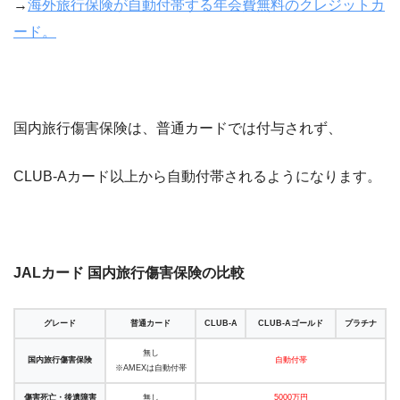
→
海外旅行保険が自動付帯する年会費無料のクレジットカ
ード。
国内旅行傷害保険は、普通カードでは付与されず、
CLUB-Aカード以上から自動付帯されるようになります。
JALカード 国内旅行傷害保険の比較
グレード
普通カード
CLUB-A
CLUB-Aゴールド
プラチナ
無し
国内旅行傷害保険
自動付帯
※AMEXは自動付帯
傷害死亡・後遺障害
無し
5000万円