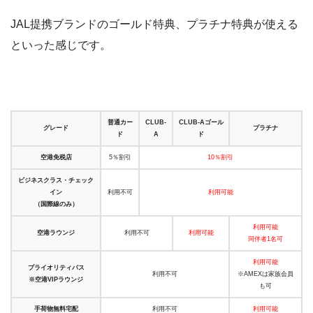
JAL提携ブランドのゴールド特典、プラチナ特典が使える
といった感じです。
普通カー
CLUB-
CLUB-Aゴール
グレード
プラチナ
ド
A
ド
空港免税店
5％割引
10％割引
ビジネスクラス・チェック
イン
利用不可
利用可能
（国際線のみ）
利用可能
空港ラウンジ
利用不可
利用可能
同伴者1名可
利用可能
プライオリティパス
利用不可
※AMEXは家族会員
※空港VIPラウンジ
も可
手荷物無料宅配
利用不可
利用可能