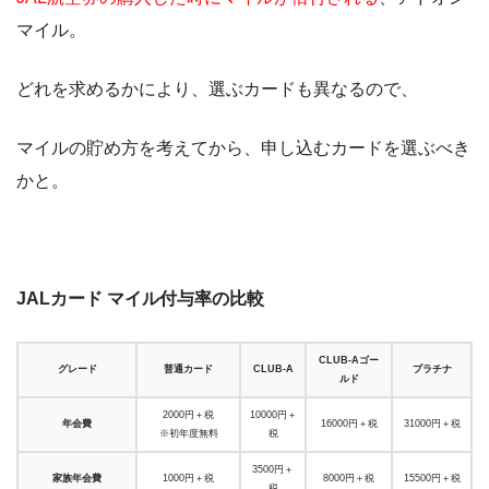
マイル。
どれを求めるかにより、選ぶカードも異なるので、
マイルの貯め方を考えてから、申し込むカードを選ぶべき
かと。
JALカード マイル付与率の比較
CLUB-Aゴー
グレード
普通カード
CLUB-A
プラチナ
ルド
2000円＋税
10000円＋
年会費
16000円＋税
31000円＋税
※初年度無料
税
3500円＋
家族年会費
1000円＋税
8000円＋税
15500円＋税
税