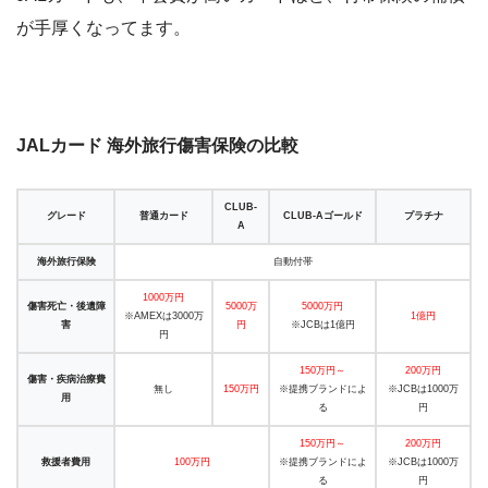
が手厚くなってます。
JALカード 海外旅行傷害保険の比較
CLUB-
グレード
普通カード
CLUB-Aゴールド
プラチナ
A
海外旅行保険
自動付帯
1000万円
傷害死亡・後遺障
5000万
5000万円
※AMEXは3000万
1億円
害
円
※JCBは1億円
円
150万円～
200万円
傷害・疾病治療費
無し
150万円
※提携ブランドによ
※JCBは1000万
用
る
円
150万円～
200万円
救援者費用
100万円
※提携ブランドによ
※JCBは1000万
る
円