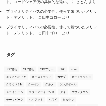
ト。コードシェア便の具体的な違い。
に
さとん
より
プライオリティパスの必要性。使って気づいたメリッ
ト・デメリット。
に
田中ゴロー
より
プライオリティパスの必要性。使って気づいたメリッ
ト・デメリット。
に
田中ゴロー
より
タグ
JGC修行
SFC修行
SIMフリー
SPG
uber
エクスペディア
オーストラリア
カナダ
カードラウンジ
クラウドSIM
クーポン
グルメ
シンガポール
スカイチーム
スターアライアンス
タイ
ダウンタウン
テーマパーク
ハイアット
ハワイ
ヒルトン