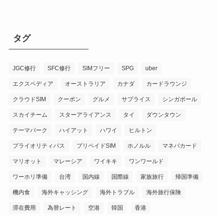
タグ
JGC修行
SFC修行
SIMフリー
SPG
uber
エクスペディア
オーストラリア
カナダ
カードラウンジ
クラウドSIM
クーポン
グルメ
サプライス
シンガポール
スカイチーム
スターアライアンス
タイ
ダウンタウン
テーマパーク
ハイアット
ハワイ
ヒルトン
プライオリティパス
プリペイドSIM
ホノルル
マネパカード
マリオット
マレーシア
ワイキキ
ワンワールド
ワーホリ準備
台湾
国内線
国際線
家族旅行
帰国準備
機内食
海外キャッシング
海外トラブル
海外旅行保険
滞在費用
為替レート
空港
韓国
香港