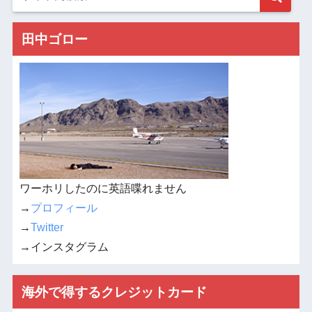
田中ゴロー
ワーホリしたのに英語喋れません
→
プロフィール
→
Twitter
→インスタグラム
海外で得するクレジットカード