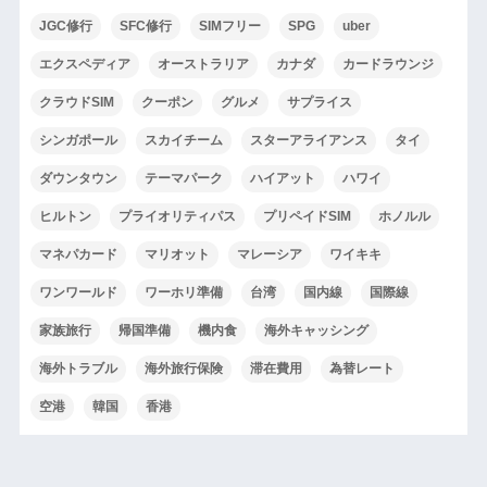
JGC修行
SFC修行
SIMフリー
SPG
uber
エクスペディア
オーストラリア
カナダ
カードラウンジ
クラウドSIM
クーポン
グルメ
サプライス
シンガポール
スカイチーム
スターアライアンス
タイ
ダウンタウン
テーマパーク
ハイアット
ハワイ
ヒルトン
プライオリティパス
プリペイドSIM
ホノルル
マネパカード
マリオット
マレーシア
ワイキキ
ワンワールド
ワーホリ準備
台湾
国内線
国際線
家族旅行
帰国準備
機内食
海外キャッシング
海外トラブル
海外旅行保険
滞在費用
為替レート
空港
韓国
香港