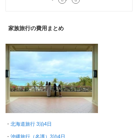
家族旅行の費用まとめ
・
北海道旅行 3泊4日
・
沖縄旅行（名護）3泊4日