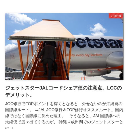
飛行機
ジェットスターJALコードシェア便の注意点。LCCの
デメリット。
JGC修行でFOPポイントを稼ぐとなると、外せないのが沖縄発の
国際線ルート。 →JAL JGC修行＆FOP修行オススメルート。国内
線ではなく国際線に決めた理由。 そうなると、JAL国際線への
乗継便で度々出てくるのが、 沖縄⇔成田間でのジェットスターと
のコ...