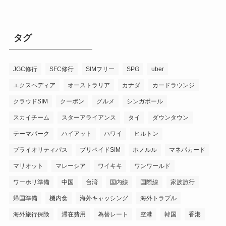
タグ
JGC修行
SFC修行
SIMフリー
SPG
uber
エクスペディア
オーストラリア
カナダ
カードラウンジ
クラウドSIM
クーポン
グルメ
シンガポール
スカイチーム
スターアライアンス
タイ
ダウンタウン
テーマパーク
ハイアット
ハワイ
ヒルトン
プライオリティパス
プリペイドSIM
ホノルル
マネパカード
マリオット
マレーシア
ワイキキ
ワンワールド
ワーホリ準備
中国
台湾
国内線
国際線
家族旅行
帰国準備
機内食
海外キャッシング
海外トラブル
海外旅行保険
滞在費用
為替レート
空港
韓国
香港