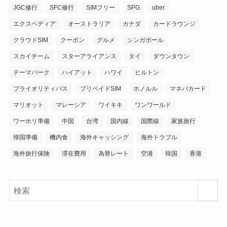
JGC修行
SFC修行
SIMフリー
SPG
uber
エクスペディア
オーストラリア
カナダ
カードラウンジ
クラウドSIM
クーポン
グルメ
シンガポール
スカイチーム
スターアライアンス
タイ
ダウンタウン
テーマパーク
ハイアット
ハワイ
ヒルトン
プライオリティパス
プリペイドSIM
ホノルル
マネパカード
マリオット
マレーシア
ワイキキ
ワンワールド
ワーホリ準備
中国
台湾
国内線
国際線
家族旅行
帰国準備
機内食
海外キャッシング
海外トラブル
海外旅行保険
滞在費用
為替レート
空港
韓国
香港