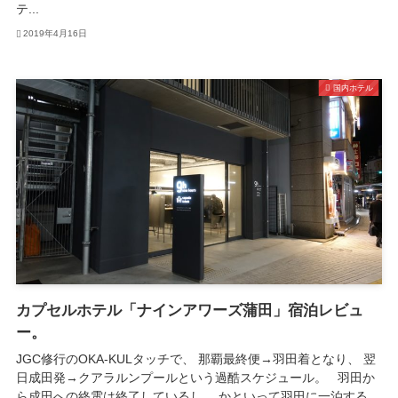
テ...
2019年4月16日
国内ホテル
カプセルホテル「ナインアワーズ蒲田」宿泊レビュ
ー。
JGC修行のOKA-KULタッチで、 那覇最終便→羽田着となり、 翌
日成田発→クアラルンプールという過酷スケジュール。 羽田か
ら成田への終電は終了しているし、 かといって羽田に一泊する