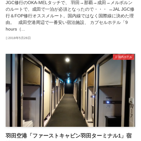
JGC修行のOKA-MELタッチで、 羽田→那覇→成田→メルボルン
のルートで、成田で一泊が必須となったので・・・ →JAL JGC修
行＆FOP修行オススメルート。国内線ではなく国際線に決めた理
由。 成田空港周辺で一番安い宿泊施設、 カプセルホテル「9
hours（...
2018年5月26日
国内ホテル
羽田空港「ファーストキャビン羽田ターミナル1」宿