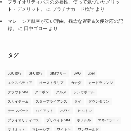
プライオリティパスの必要性。使って気づいたメリッ
ト・デメリット。
に
プラチナカード検討
より
マレーシア航空が安い理由。残念な遅延&欠便対応の記
録。
に
田中ゴロー
より
タグ
JGC修行
SFC修行
SIMフリー
SPG
uber
エクスペディア
オーストラリア
カナダ
カードラウンジ
クラウドSIM
クーポン
グルメ
シンガポール
スカイチーム
スターアライアンス
タイ
ダウンタウン
テーマパーク
ハイアット
ハワイ
ヒルトン
プライオリティパス
プリペイドSIM
ホノルル
マネパカード
マリオット
マレーシア
ワイキキ
ワンワールド