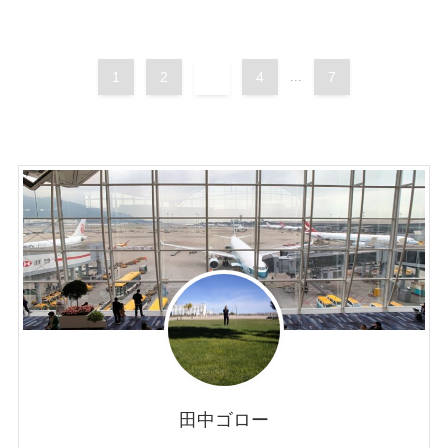
1
2
3
4
...
7
田中ゴロー