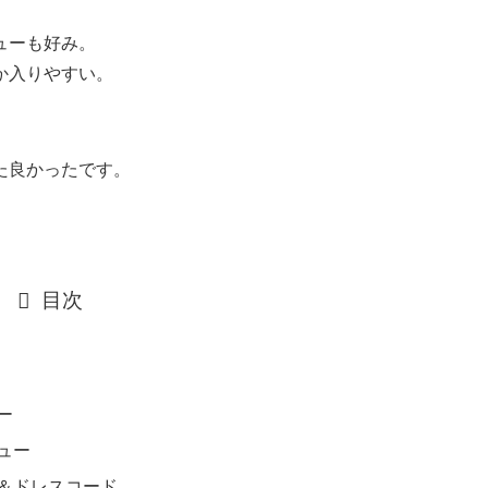
ューも好み。
か入りやすい。
た良かったです。
目次
ー
ュー
＆ドレスコード