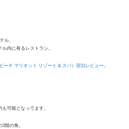
ホテル、
テル内に有るレストラン。
Spa（ワイキキ ビーチ マリオット リゾート & スパ）宿泊レビュー。
約も可能となってます。
の3階の角。