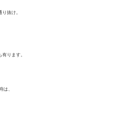
通り抜け。
も有ります。
時は、