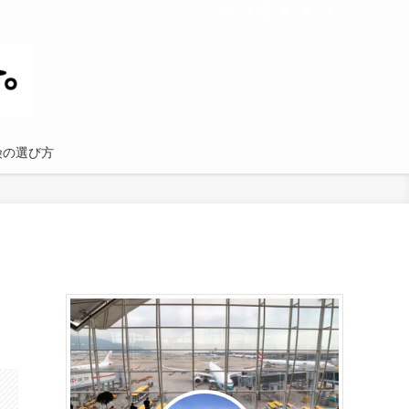
険の選び方
。