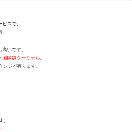
ービスで、
港。
も高いです。
と
国際線ターミナル
。
ウンジが有ります。
）
）
AL）
A）