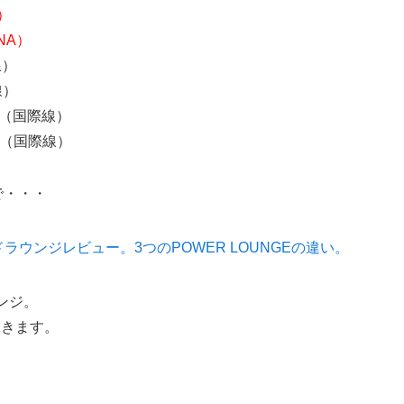
）
ANA）
線）
際線）
inal（国際線）
inal（国際線）
で・・・
ドラウンジレビュー。3つのPOWER LOUNGEの違い。
ンジ。
おきます。