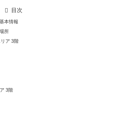
目次
の基本情報
場所
エリア 3階
ア 3階