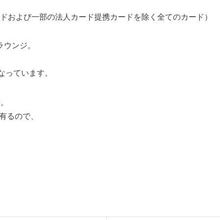
ドおよび一部の法人カード提携カードを除く全てのカード）
ラウンジ。
、
なっています。
所。
アに有るので、