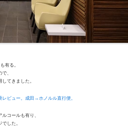
所も有る。
ので、
用してきました。
乗レビュー。成田→ホノルル直行便。
アルコールも有り、
ジでした。