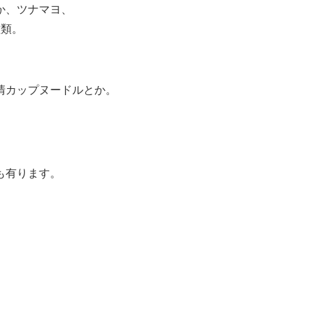
か、ツナマヨ、
種類。
清カップヌードルとか。
も有ります。