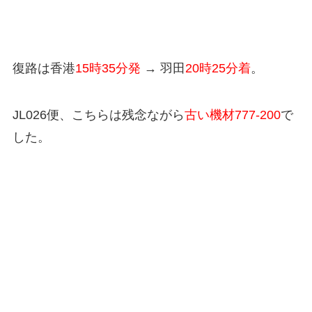
復路は香港
15時35分発
→ 羽田
20時25分着
。
JL026便、こちらは残念ながら
古い機材777-200
で
した。