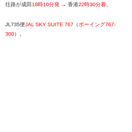
往路が成田
18時10分発
→ 香港
22時30分着
。
JL735便
JAL SKY SUITE 767
（
ボーイング767-
300
）。