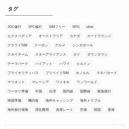
タグ
JGC修行
SFC修行
SIMフリー
SPG
uber
エクスペディア
オーストラリア
カナダ
カードラウンジ
クラウドSIM
クーポン
グルメ
シンガポール
スカイチーム
スターアライアンス
タイ
ダウンタウン
テーマパーク
ハイアット
ハワイ
ヒルトン
プライオリティパス
プリペイドSIM
ホノルル
マネパカード
マリオット
マレーシア
ワイキキ
ワンワールド
ワーホリ準備
中国
台湾
国内線
国際線
家族旅行
帰国準備
機内食
海外キャッシング
海外トラブル
海外旅行保険
滞在費用
為替レート
空港
韓国
香港