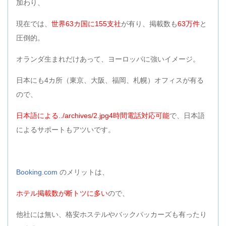
加わり、
現在では、
世界63カ国に155支社
が有り、掲載数も
63万件
と
圧倒的。
オランダ生まれだけあって、ヨーロッパに強いイメージ。
日本にも4カ所（東京、大阪、福岡、札幌）オフィスが有る
ので、
日本語による../archives/2.jpg4時間電話対応可能
で、日本語
によるサポートもアツいです。
Booking.com
のメリットは、
ホテル掲載数が断トツに多い
ので、
他社には無い、格安ホステルやバックパッカーズも有ったり