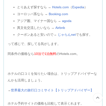
とりあえず探すなら →
Hotels.com
（
Expedia
）
ヨーロッパ系なら →
Booking.com
アジア圏、マイナー国なら →
agoda
異文化交流したいなら →
Airbnb
クーポンあると安いので→
じゃらんnet
でも探す。
って感じで、探してる気がします。
同条件の価格なら
10泊で1泊無料
のHotels.com。
ホテルの口コミを知りたい場合は、トリップアドバイザーな
んかも活用しましょう。
→
世界最大の旅行口コミサイト【トリップアドバイザー】
ホテル予約サイトの価格も比較して表示くれます。