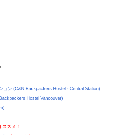
め
ackpackers Hostel - Central Station)
kers Hostel Vancouver)
n)
)
オススメ！