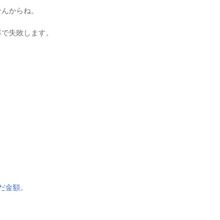
せんからね。
率で失敗します。
、
だ金額。