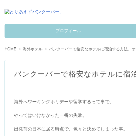
とりあえずバンクーバー。
カナダへワーキングホリデーして学んだ事。
プロフィール
コンテンツへ移動
HOME
海外ホテル
バンクーバーで格安なホテルに宿泊する方法。オス
バンクーバーで格安なホテルに宿泊
海外へワーキングホリデーや留学するって事で、
やってはいけなかった一番の失敗。
出発前の日本に居る時点で、色々と決めてしまった事。