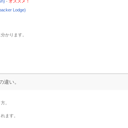
n)
-
オススメ！
er Lodge)
に分かります。
の違い。
う方。
られます。