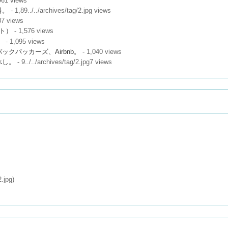
961 views
料。
- 1,89../../archives/tag/2.jpg views
87 views
ート）
- 1,576 views
。
- 1,095 views
クパッカーズ、Airbnb。
- 1,040 views
べし。
- 9../../archives/tag/2.jpg7 views
2.jpg)