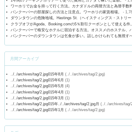
1年間のワーキングホリデーで使った費用とカナダで稼いだ金額。
- 1,
ワーホリでお金を持って行く方法。カナダドルの両替方法と為替手数
バンクーバーの部屋探しの方法と注意点。ワーホリの家賃相場。
- 1,7
ダウンタウンの危険地域。Hastings St.（ヘイスティングス・ストリ
クラブオフがAgoda、Booking.comの5％割引クーポンとして使える件
バンクーバーで格安なホテルに宿泊する方法。オススメのホステル、バッ
バンクーバーのダウンタウンは乞食が多い。話しかけられても無視す
月間アーカイブ
../../archives/tag/2.jpg015年8月
(../../archives/tag/2.jpg)
../../archives/tag/2.jpg015年6月
(1)
../../archives/tag/2.jpg015年5月
(4)
../../archives/tag/2.jpg015年4月
(1)
../../archives/tag/2.jpg015年3月
(1)
../../archives/tag/2.jpg015年../../archives/tag/2.jpg月
(../../archives/tag/
../../archives/tag/2.jpg015年1月
(../../archives/tag/2.jpg)