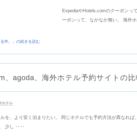
ExpediaやHotels.comのクーポ
ーポンって、なかなか無い。 海外
て使える件。」の続きを読む
tels.com、agoda、海外ホテル予約サイト
外ホテル
テルを、より安く泊まりたい。 同じホテルでも予約方法が異なれば
 少し ‥‥