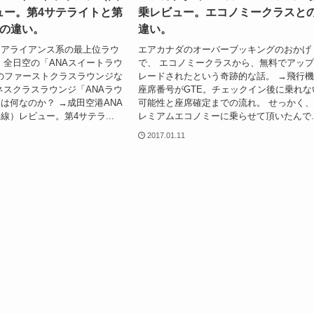
ュー。第4サテライトと第
乗レビュー。エコノミークラスと
トの違い。
違い。
ーアライアンス系の最上位ラウ
エアカナダのオーバーブッキングのおかげ
 全日空の「ANAスイートラウ
で、 エコノミークラスから、無料でアッ
Aのファーストクラスラウンジな
レードされたという奇跡的な話。 →飛行
ネスクラスラウンジ「ANAラウ
座席番号がGTE。チェックイン後に乗れな
は何なのか？ →成田空港ANA
可能性と座席確定までの流れ。 せっかく
線）レビュー。第4サテラ...
レミアムエコノミーに乗らせて頂いたんで..
2017.01.11