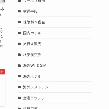
ワーホリ費用
ジネ
交通手段
ュ
保険料＆税金
し
航空
国内ホテル
ら欠
予
旅行＆観光
乗れ
格安航空券
海外Wifi＆SIM
空券
海外ホテル
海外レストラン
空港ラウンジ
銀行口座