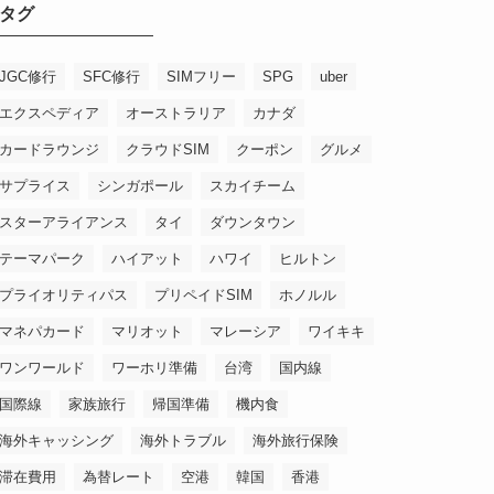
タグ
JGC修行
SFC修行
SIMフリー
SPG
uber
エクスペディア
オーストラリア
カナダ
カードラウンジ
クラウドSIM
クーポン
グルメ
サプライス
シンガポール
スカイチーム
スターアライアンス
タイ
ダウンタウン
テーマパーク
ハイアット
ハワイ
ヒルトン
プライオリティパス
プリペイドSIM
ホノルル
マネパカード
マリオット
マレーシア
ワイキキ
ワンワールド
ワーホリ準備
台湾
国内線
国際線
家族旅行
帰国準備
機内食
海外キャッシング
海外トラブル
海外旅行保険
滞在費用
為替レート
空港
韓国
香港