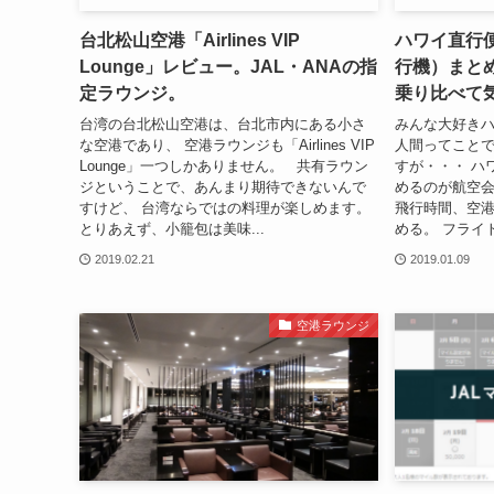
台北松山空港「Airlines VIP
ハワイ直行
Lounge」レビュー。JAL・ANAの指
行機）まと
定ラウンジ。
乗り比べて
台湾の台北松山空港は、台北市内にある小さ
みんな大好きハ
な空港であり、 空港ラウンジも「Airlines VIP
人間ってこと
Lounge」一つしかありません。 共有ラウン
すが・・・ ハ
ジということで、あんまり期待できないんで
めるのが航空
すけど、 台湾ならではの料理が楽しめます。
飛行時間、空
とりあえず、小籠包は美味...
める。 フライト
2019.02.21
2019.01.09
空港ラウンジ