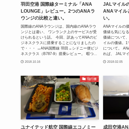
羽田空港 国際線ターミナル「ANA
JALマイル
LOUNGE」レビュー。2つのANAラ
ANAマイ
ウンジの比較と違い。
い。
国際線のANAラウンジは、国内線のANAラウ
ANAマイルの
ンジとは違い、 ワンランク上のサービスが受
価値も気になる
けられるという話。 今回、訳あってANAのビ
価値について、
ジネスクラスに搭乗することになりましたの
イルの価値。1
で・・・ →ANA国際線 羽田→シドニー便ビジ
について。 A
ネスクラス（B787-9）搭乗レビュー。 暇つ...
れば、 JALマ
2018.10.16
2018.02.05
飛行機
ユナイテッド航空 国際線エコノミー
成田空港A