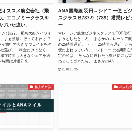
便オススメ航空会社（飛
ANA国際線 羽田→シドニー便 ビ
め。エコノミークラスを
スクラス B787-9（789）搭乗レビ
気づいた違い。
ー
ワイ旅行。 私も大好きハワイ
マレーシア航空ビジネスクラスでFOP修行
で、まぁ頻繁に行ってるわけで
ようとしたところ、 まさかのマレーシア
ワイ旅行で大きなウェイトを占
の25時間遅延。 ・・・25時間も遅延した
会社選び。 料金だけでなく、
便だよねっていう。 シドニーで短期滞在
港滞在時間も大きなシェアを締
定の私は、 そんなに遅れたら復路便にも
時間は片道7~9...
ねぇってゴネたら、 まさかのAN...
2018.10.25
格安航空券
格安航