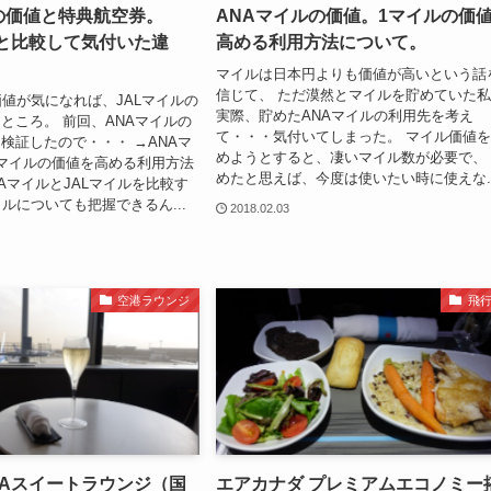
の価値と特典航空券。
ANAマイルの価値。1マイルの価
ルと比較して気付いた違
高める利用方法について。
マイルは日本円よりも価値が高いという話
信じて、 ただ漠然とマイルを貯めていた
価値が気になれば、JALマイルの
実際、貯めたANAマイルの利用先を考え
ところ。 前回、ANAマイルの
て・・・気付いてしまった。 マイル価値
検証したので・・・ →ANAマ
めようとすると、凄いマイル数が必要で、
マイルの価値を高める利用方法
めたと思えば、今度は使いたい時に使えな..
NAマイルとJALマイルを比較す
イルについても把握できるん...
2018.02.03
空港ラウンジ
飛
NAスイートラウンジ（国
エアカナダ プレミアムエコノミー