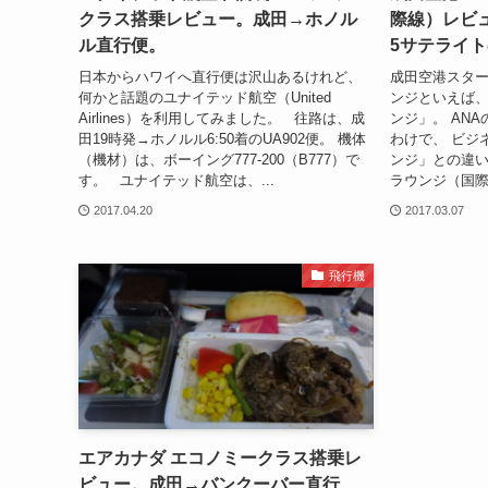
クラス搭乗レビュー。成田→ホノル
際線）レビ
ル直行便。
5サテライ
日本からハワイへ直行便は沢山あるけれど、
成田空港スタ
何かと話題のユナイテッド航空（United
ンジといえば、
Airlines）を利用してみました。 往路は、成
ンジ」。 AN
田19時発→ホノルル6:50着のUA902便。 機体
わけで、 ビジ
（機材）は、ボーイング777-200（B777）で
ンジ」との違い
す。 ユナイテッド航空は、...
ラウンジ（国際
2017.04.20
2017.03.07
飛行機
エアカナダ エコノミークラス搭乗レ
ビュー。成田→バンクーバー直行