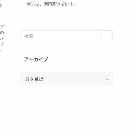
最近は、国内旅行ばかり。
の
プグ
機の
い
、プ
.
アーカイブ
ア
ー
カ
イ
ブ