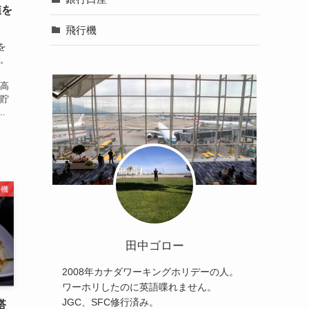
値を
飛行機
を
私。
を高
 貯
.
行機
田中ゴロー
2008年カナダワーキングホリデーの人。
ワーホリしたのに英語喋れません。
JGC、SFC修行済み。
搭