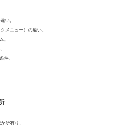
の違い。
ンクメニュー）の違い。
ム。
い。
の条件。
所
2か所有り、