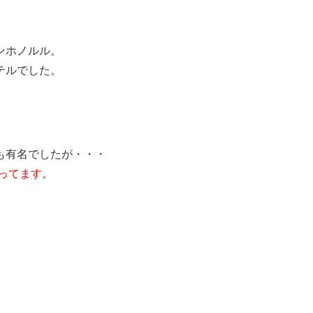
ンホノルル。
テルでした。
も有名でしたが・・・
ってます
。