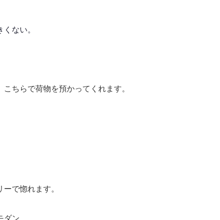
きくない。
、こちらで荷物を預かってくれます。
、
、
リーで惚れます。
モダン。