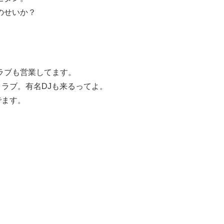
のせいか？
ラブも営業してます。
ナイトクラブ。有名DJも来るってよ。
でます。