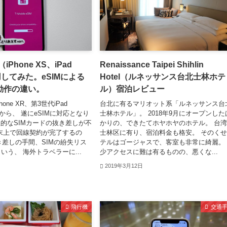
iPhone XS、iPad
Renaissance Taipei Shihlin
用してみた。eSIMによる
Hotel（ルネッサンス台北士林ホテ
動作の違い。
ル）宿泊レビュー
Phone XR、第3世代iPad
台北に有るマリオット系「ルネッサンス台
年）から、 遂にeSIMに対応となり
士林ホテル」。 2018年9月にオープンした
的なSIMカードの抜き差しが不
かりの、できたてホヤホヤのホテル。 台
末上で回線契約が完了するの
士林区に有り、宿泊料金も格安。 そのく
抜き差しの手間、SIMの紛失リス
テルはゴージャスで、客室も非常に綺麗。
いう、 海外トラベラーに...
少アクセスに難は有るものの、悪くな...
2019年3月12日
飛行機
交通