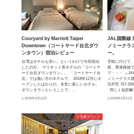
Couryard by Marriott Taipei
JAL国際線
Downtown（コートヤード台北ダウ
ノミークラス
ンタウン）宿泊レビュー
ー。
台湾はホテルも安い、というわけで今回宿泊
手軽に行けて、
したのが、 マリオット系ホテルの「コートヤ
前、香港路線で
ード台北ダウンタウン」。 「コートヤード台
で・・・ →J
北」では無い方のホテルで、 2018年12月にオ
ノミークラス搭
ープンしたばかりの、非常に新しいホテル。
SUITE 767-
ダウンタウンということで、...
同じく短距離フ
2019年3月12日
2019年3月11日
空港ラウンジ