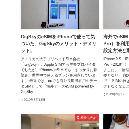
GigSkyのeSIMをiPhoneで使って気
海外でeSIM（
づいた、GigSkyのメリット・デメリ
Pro）を利
ット。
設定方法と
アメリカの大手プリペイドSIM会社
iPhone XS、i
「GigSky」。Apple SIMでも主要プロバイダ
Pro（2018
でしたが、iPhoneのeSIMでも、すっかりお馴
ました。 物理
染み。世界中で使えるプランを用意していま
要となり、 端
す。 最近では、auでも海外長期滞在用のデー
で、 SIMの
タSIMとして「海外データeSIM powered by
クもなくなると
GigSky...
2019年3月17日
2019年6月18日
海外ホテル