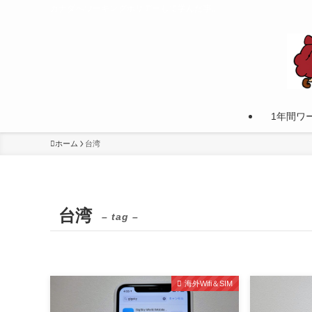
カナダへワーキングホリデーして学んだ事。
1年間ワ
ホーム
台湾
台湾
– tag –
海外Wifi＆SIM