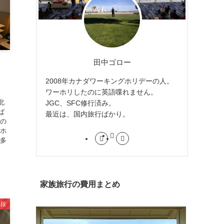
田中ゴロー
2008年カナダワーキングホリデーの人。
ワーホリしたのに英語喋れません。
北
JGC、SFC修行済み。
ば
最近は、国内旅行ばかり。
湾の
せホ
 多
家族旅行の費用まとめ
手段