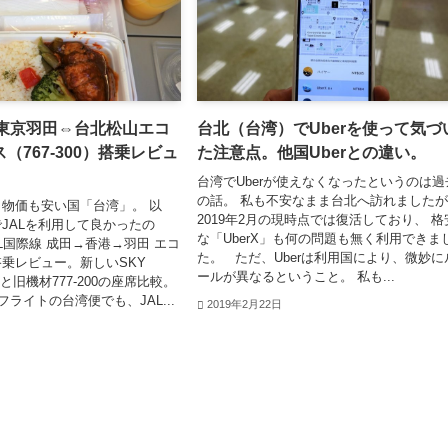
 東京羽田⇔台北松山エコ
台北（台湾）でUberを使って気づ
（767-300）搭乗レビュ
た注意点。他国Uberとの違い。
台湾でUberが使えなくなったというのは過
の話。 私も不安なまま台北へ訪れました
物価も安い国「台湾」。 以
2019年2月の現時点では復活しており、 格
JALを利用して良かったの
な「UberX」も何の問題も無く利用できま
AL国際線 成田→香港→羽田 エコ
た。 ただ、Uberは利用国により、微妙に
乗レビュー。新しいSKY
ールが異なるということ。 私も...
300と旧機材777-200の座席比較。
ライトの台湾便でも、JAL...
2019年2月22日