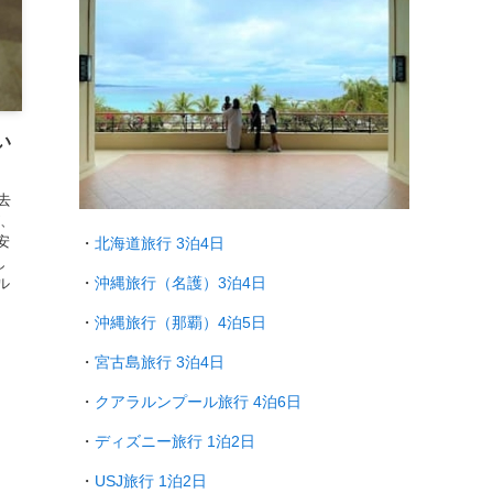
い
去
が、
安
・
北海道旅行 3泊4日
し
・
沖縄旅行（名護）3泊4日
ル
・
沖縄旅行（那覇）4泊5日
・
宮古島旅行 3泊4日
・
クアラルンプール旅行
4泊6日
・
ディズニー旅行 1泊2日
・
USJ旅行 1泊2日