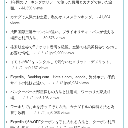
1年間のワーキングホリデーで使った費用とカナダで稼いだ金
額。
- 44,350 views
カナダで人気のお土産。私のオススメランキング。
- 41,804
views
成田国際空港ラウンジの違い。プライオリティ・パスが使える
場所と利用方法。
- 39,576 views
格安航空券でEチケット番号を確認。空港で搭乗券発券するのに
必要な情報。
- ../../../2.jpg9,900 views
イモトのWifiをレンタルして気付いたメリット・デメリット。
-
../../../2.jpg9,167 views
Expedia、Booking.com、Hotels.com、agoda、海外ホテル予約
サイトの比較と違い。
- ../../../2.jpg6,934 views
バンクーバーの部屋探しの方法と注意点。ワーホリの家賃相
場。
- ../../../2.jpg3,108 views
ワーホリでお金を持って行く方法。カナダドルの両替方法と為
替手数料。
- ../../../2.jpg3,086 views
Expediaで8％OFFクーポンを手に入れる方法と、クーポン利用
時の注意点。
- ../../../2.jpg../../../2.jpg,837 views