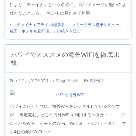
により「チャイナ」という名称に、 良いイメージが無いのは
仕方ないところ。 怖いもの見たさで利用 ‥‥
「チャイナエアライン国際線エコノミークラス搭乗レビュー。
成田→ホノルル直行便。」の続きを読む
ハワイでオススメの海外WiFiを徹底比
較。
../../../2.jpg017年07月../../../2.jpg1日（金）
海外Wifi
ハワイに行くたびに、海外WiFiをレンタルしているのです
が、 毎度悩む、どこの海外WiFiを利用するべきか・・・ グ
ローバルWiFi、イモトのWiFi、Wi-Ho!、アロハデータと、 大
手4社の海外WiFi ‥‥