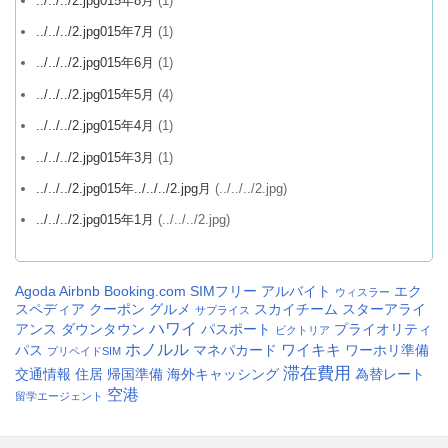
../../../2.jpg015年8月
(1)
../../../2.jpg015年7月
(1)
../../../2.jpg015年6月
(1)
../../../2.jpg015年5月
(4)
../../../2.jpg015年4月
(1)
../../../2.jpg015年3月
(1)
../../../2.jpg015年../../../2.jpg月
(../../../2.jpg)
../../../2.jpg015年1月
(../../../2.jpg)
Agoda
Airbnb
Booking.com
SIMフリー
アルバイト
エク
ウィスラー
スペディア
クーポン
グルメ
スカイチーム
スターアライ
サプライス
ハワイ
アンス
ダウンタウン
パスポート
プライオリティ
ビクトリア
ホノルル
ワイキキ
パス
マネパカード
ワーホリ準備
プリペイドSIM
滞在費用
交通情報
住居
帰国準備
海外キャッシング
為替レート
空港
留学エージェント