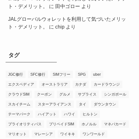
ト・デメリット。
に
田中ゴロー
より
JALグローバルウォレットを利用して気づいたメリッ
ト・デメリット。
に
chip
より
タグ
JGC修行
SFC修行
SIMフリー
SPG
uber
エクスペディア
オーストラリア
カナダ
カードラウンジ
クラウドSIM
クーポン
グルメ
サプライス
シンガポール
スカイチーム
スターアライアンス
タイ
ダウンタウン
テーマパーク
ハイアット
ハワイ
ヒルトン
プライオリティパス
プリペイドSIM
ホノルル
マネパカード
マリオット
マレーシア
ワイキキ
ワンワールド