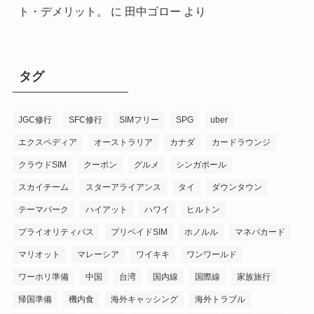
ト・デメリット。
に
田中ゴロー
より
タグ
JGC修行
SFC修行
SIMフリー
SPG
uber
エクスペディア
オーストラリア
カナダ
カードラウンジ
クラウドSIM
クーポン
グルメ
シンガポール
スカイチーム
スターアライアンス
タイ
ダウンタウン
テーマパーク
ハイアット
ハワイ
ヒルトン
プライオリティパス
プリペイドSIM
ホノルル
マネパカード
マリオット
マレーシア
ワイキキ
ワンワールド
ワーホリ準備
中国
台湾
国内線
国際線
家族旅行
帰国準備
機内食
海外キャッシング
海外トラブル