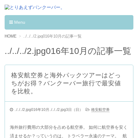
とりあえずバンクーバー。
カナダへワーキングホリデーして学んだ事。
Menu
コンテンツへ移動
HOME
../../../2.jpg016年10月の記事一覧
../../../2.jpg016年10月の記事一覧
格安航空券と海外パックツアーはどっ
ちがお得？バンクーバー旅行で最安値
を比較。
../../../2.jpg016年10月../../../2.jpg3日（日）
格安航空券
海外旅行費用の大部分を占める航空券。 如何に航空券を安く
済ませるか？っていうのは、 トラベラー永遠のテーマ。 航