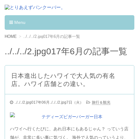
とりあえずバンクーバー。
カナダへワーキングホリデーして学んだ事。
Menu
コンテンツへ移動
HOME
../../../2.jpg017年6月の記事一覧
../../../2.jpg017年6月の記事一覧
日本進出したハワイで大人気の有名
店。ハワイ店舗との違い。
../../../2.jpg017年06月../../../2.jpg7日（火）
旅行＆観光
ハワイへ行くたびに、あれ日本にもあるじゃん？ っていう店
舗が、非常に多い事に気づく。 海外で人気のっていうより、