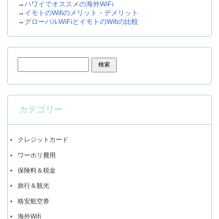
→
ハワイでオススメの海外WiFi
→
イモトのWifiのメリット・デメリット
→
グローバルWiFiとイモトのWifiの比較
検索:
カテゴリー
クレジットカード
ワーホリ費用
保険料＆税金
旅行＆観光
格安航空券
海外Wifi