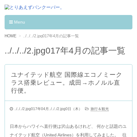
とりあえずバンクーバー。
カナダへワーキングホリデーして学んだ事。
Menu
コンテンツへ移動
HOME
../../../2.jpg017年4月の記事一覧
../../../2.jpg017年4月の記事一覧
ユナイテッド航空 国際線エコノミーク
ラス搭乗レビュー。成田→ホノルル直
行便。
../../../2.jpg017年04月../../../2.jpg0日（木）
旅行＆観光
日本からハワイへ直行便は沢山あるけれど、 何かと話題のユ
ナイテッド航空（United Airlines）を利用してみました。 往