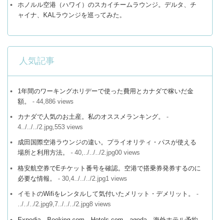
ホノルル空港（ハワイ）のスカイチームラウンジ。デルタ、チ
ャイナ、KALラウンジを巡ってみた。
人気記事
1年間のワーキングホリデーで使った費用とカナダで稼いだ金
額。
- 44,886 views
カナダで人気のお土産。私のオススメランキング。
-
4../../../2.jpg,553 views
成田国際空港ラウンジの違い。プライオリティ・パスが使える
場所と利用方法。
- 40,../../../2.jpg00 views
格安航空券でEチケット番号を確認。空港で搭乗券発券するのに
必要な情報。
- 30,4../../../2.jpg1 views
イモトのWifiをレンタルして気付いたメリット・デメリット。
-
../../../2.jpg9,7../../../2.jpg8 views
Expedia、Booking.com、Hotels.com、agoda、海外ホテル予約