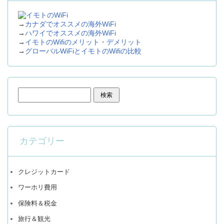
→
カナダでオススメの海外WiFi
→
ハワイでオススメの海外WiFi
→
イモトのWifiのメリット・デメリット
→
グローバルWiFiとイモトのWifiの比較
検索:
カテゴリー
クレジットカード
ワーホリ費用
保険料＆税金
旅行＆観光